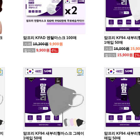
크
맘프리 KFAD 덴탈마스크 100매
맘프리 KF94 새부
1매입 50매
10,300원
9,900원
가격
16,000원
15,9
가격
9,900원
4%↓
할인가
15,900원
1%
할인가
이지
맘프리 KF94 새부리형마스크 그레이
맘프리 KF94 새부리
1매입 50매
매입 50매