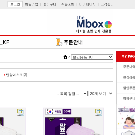
>
[3]
덴탈마스크