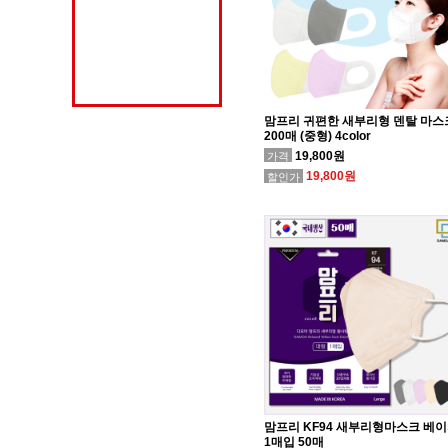
맘프리 귀편한 새부리형 덴탈 마스
200매 (중형) 4color
19,800원
가격
19,800원
할인가
맘프리 KF94 새부리형마스크 베
1매입 50매