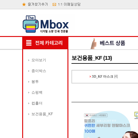
보건용품_KF (13)
모아보기
종이박스
[4]
3D_KF 마스크
봉투
쇼핑백
컵홀더
보건용품_KF