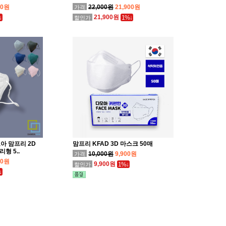
00원
22,000원
21,900원
가격
21,900원
↓
1%↓
할인가
모아 맘프리 2D
맘프리 KFAD 3D 마스크 50매
형 5..
10,000원
9,900원
가격
00원
9,900원
1%↓
할인가
↓