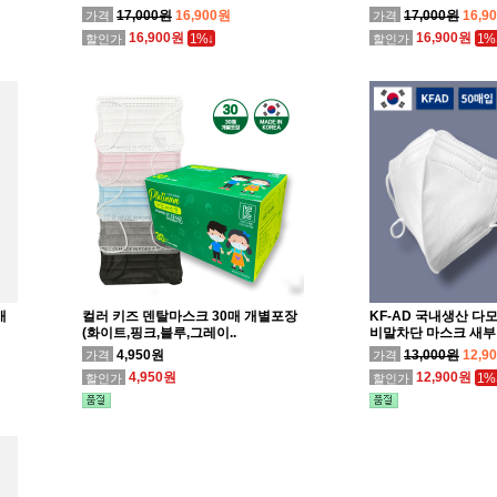
17,000원
16,900원
17,000원
16,9
가격
가격
16,900원
16,900원
1%↓
1%
할인가
할인가
매
컬러 키즈 덴탈마스크 30매 개별포장
KF-AD 국내생산 다
(화이트,핑크,블루,그레이..
비말차단 마스크 새부리
4,950원
13,000원
12,9
가격
가격
4,950원
12,900원
1%
할인가
할인가