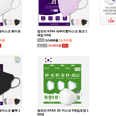
리형마스크 화이트
맘프리 KF94 새부리형마스크 핑크 1
매입 50매
00원
17,000원
16,900원
가격
16,900원
↓
1%↓
할인가
형마스크 블랙 1
맘프리 KFAD 3D 마스크 5매입포장 1
00매